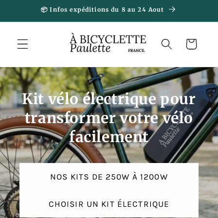
et
📦 Infos expéditions du 8 au 24 Aout
passer
au
contenu
Panier
Kit vélo électrique pour
transformer votre vélo
facilement
NOS KITS DE 250W À 1200W
CHOISIR UN KIT ÉLECTRIQUE