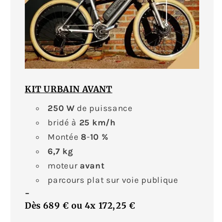
KIT URBAIN AVANT
250 W
de puissance
bridé à
25 km/h
Montée
8
-
10 %
6,7
kg
moteur
avant
parcours plat sur voie publique
-
Dès 689 €
ou
4x
172,25 €