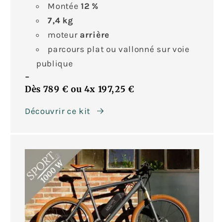
Montée
12 %
7,4
kg
moteur
arrière
parcours plat ou vallonné sur voie
publique
-
Dès 789 €
ou
4x
197,25 €
Découvrir ce kit