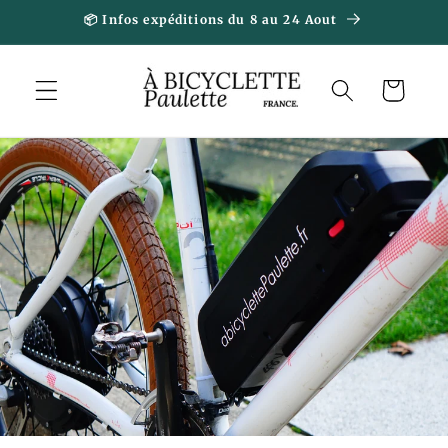
et
📦 Infos expéditions du 8 au 24 Aout
passer
au
contenu
Panier